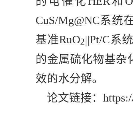
的电催化
HER
和
O
CuS/Mg@NC
系统
基准
RuO
||Pt/C
系
2
的金属硫化物基杂
效的水分解。
论文链接：
https: