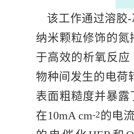
该工作
通过溶胶
-
纳米
颗粒
修饰的
氮
于高效的析氧反应
物种间发生的电荷
表面粗糙度并暴露
-2
在
10
mA cm
的电